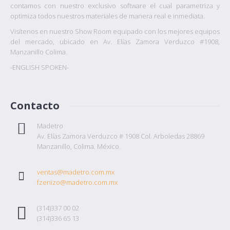
contamos con nuestro exclusivo software el cual parametriza y
optimiza todos nuestros materiales de manera real e inmediata.
Visítenos en nuestro Show Room equipado con los mejores equipos
del mercado, ubicado en Av. Elías Zamora Verduzco #1908,
Manzanillo Colima.
-ENGLISH SPOKEN-
Contacto
Madetro
Av. Elías Zamora Verduzco # 1908 Col. Arboledas 28869
Manzanillo, Colima. México.
ventas@madetro.com.mx
fzenizo@madetro.com.mx
(314)337 00 02
(314)336 65 13