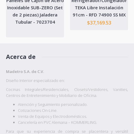
Paneles de Cajón de Acero
Refrigerador/Congelador
Inoxidable SUB-ZERO (Set
TEKA Libre Instalación
de 2 piezas) Jaladera
91cm - RFD 74900 SS MX
Tubular - 7023704
$37,169.53
Acerca de
Madetro S.A. de C.V.
Diseño Interior especializado en:
Cocinas Integrales/Residenciales, Closets/Vestidores, Vanities,
Centros de Entretenimiento y Mobiliario de Oficina.
Atención y Seguimiento personalizado.
Cotizaciones On-Line.
Venta de Equipos y Electrodomésticos.
Cancelería en PVC Alemana – KOMMERLING.
Para que su experiencia de compra se placentera y versátil