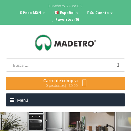
Madetro S.A. de C.V.
$ Peso MXN
Español
Su Cuenta
Favoritos (0)
Carro de compra
0 producto(s) - $0.00
Menú